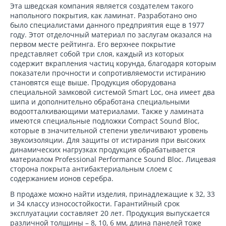
Эта шведская компания является создателем такого
напольного покрытия, как ламинат. Разработано оно
было специалистами данного предприятия еще в 1977
году. Этот отделочный материал по заслугам оказался на
первом месте рейтинга. Его верхнее покрытие
представляет собой три слоя, каждый из которых
содержит вкрапления частиц корунда, благодаря которым
показатели прочности и сопротивляемости истиранию
становятся еще выше. Продукция оборудована
специальной замковой системой Smart Loc, она имеет два
шипа и дополнительно обработана специальными
водоотталкивающими материалами. Также у ламината
имеются специальные подложки Compact Sound Bloc,
которые в значительной степени увеличивают уровень
звукоизоляции. Для защиты от истирания при высоких
динамических нагрузках продукция обрабатывается
материалом Professional Performance Sound Bloc. Лицевая
сторона покрыта антибактериальным слоем с
содержанием ионов серебра.
В продаже можно найти изделия, принадлежащие к 32, 33
и 34 классу износостойкости. Гарантийный срок
эксплуатации составляет 20 лет. Продукция выпускается
различной толщины – 8, 10, 6 мм, длина панелей тоже