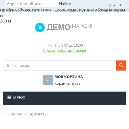
Найти
(
Р
)
Пробки
Сейчас
Статистика
Слои
Схема
Спутник
Гибрид
Панорам
ы
200 м
Пн-Пт с 9:00 до 18:00
Заказать обратный звонок
МОЯ КОРЗИНА
Корзина пуста
МЕНЮ
Главная
/
Контакты