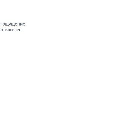
ют ощущение
го тяжелее.