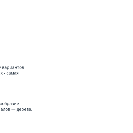
у вариантов
х - самая
нообразие
алов — дерева,