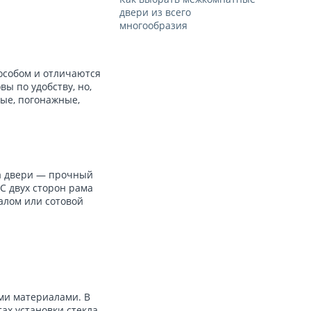
двери из всего
многообразия
особом и отличаются
ы по удобству, но,
ые, погонажные,
ва двери — прочный
 С двух сторон рама
алом или сотовой
ми материалами. В
ах установки стекла