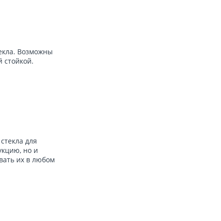
екла. Возможны
 стойкой.
стекла для
кцию, но и
вать их в любом