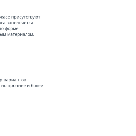
ркасе присутствуют
аса заполняется
по форме
ным материалом.
р вариантов
 но прочнее и более