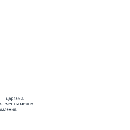
 — царгами.
 элементы можно
рмления.