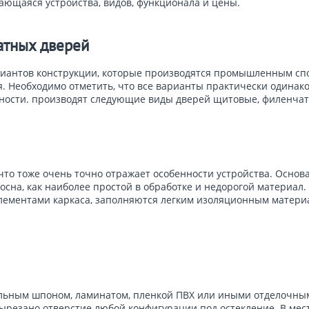
ающаяся устройства, видов, функционала и цены.
атных дверей
иантов конструкции, которые производятся промышленным сп
Необходимо отметить, что все варианты практически одинаков
енности. производят следующие виды дверей щитовые, филенчат
что тоже очень точно отражает особенности устройства. Осно
осна, как наиболее простой в обработке и недорогой материал.
элементами каркаса, заполняются легким изоляционным матери
льным шпоном, ламинатом, пленкой ПВХ или иными отделочны
вырезано отверстие любой конфигурации под остекление. В мест