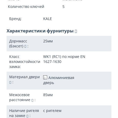
Количество ключей
5
Бренд:
KALE
Характеристики фурнитуры
Дорнмасс
25
мм
(Бэксет)
:
Класс
WK1 (RC1) по норме EN
взломостойкости
1627-1630
замка:
Материал двери
Алюминиевая
:
дверь
Межосевое
85
мм
расстояние
:
Наличие ригеля
с ригелем
на замке
: